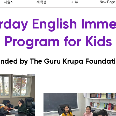
지원자
재학생
기부
New Page
rday English Imme
Program for Kids
nded by The Guru Krupa Foundat