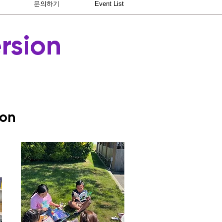
문의하기
Event List
rsion
ion