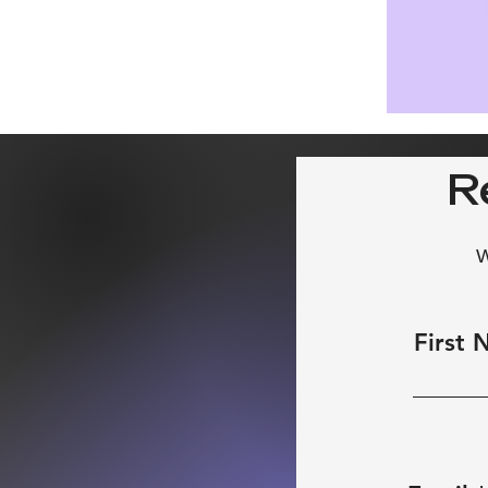
R
W
First