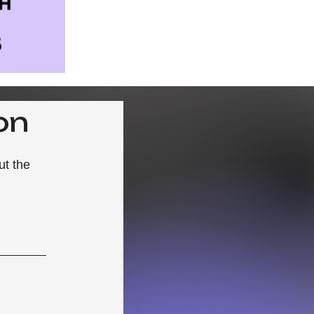
on
ut the