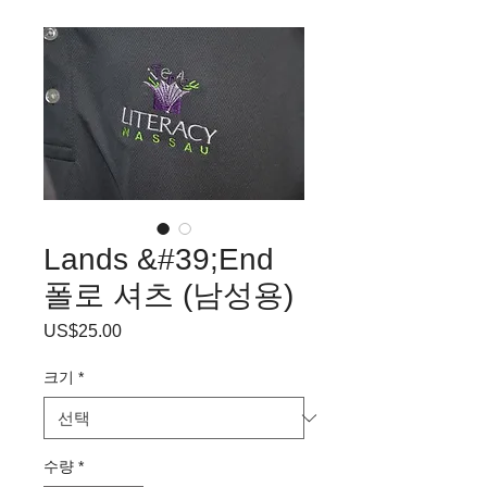
Lands &#39;End
폴로 셔츠 (남성용)
US$25.00
가
격
크기
*
수량
*